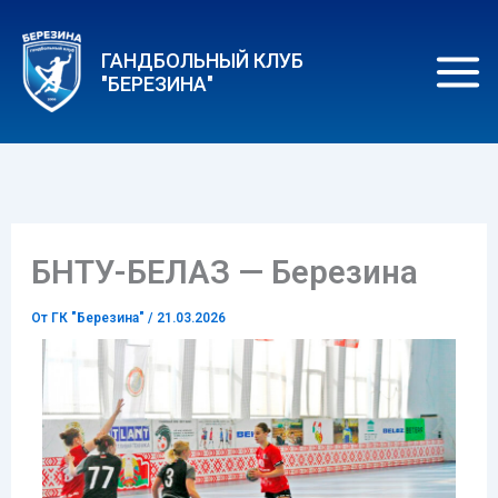
Перейти
к
ГАНДБОЛЬНЫЙ КЛУБ
содержимому
"БЕРЕЗИНА"
БНТУ-БЕЛАЗ — Березина
От
ГК "Березина"
/
21.03.2026