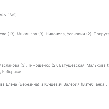
йм 16:9).
ева (13), Микишева (3), Никонова, Усанович (2), Попруга
Маслакова (3), Тимощенко (2), Евтушевская, Малькова (2
, Коберская.
а Елена (Березина) и Кунцевич Валерия (Витебчанка).