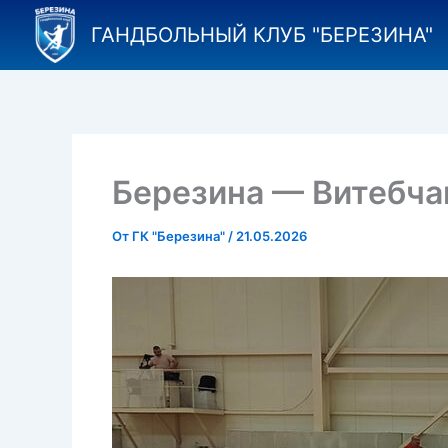
Перейти
ГАНДБОЛЬНЫЙ КЛУБ "БЕРЕЗИНА"
к
содержимому
Березина — Витебча
От
ГК "Березина"
/
21.05.2026